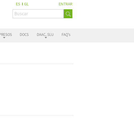
ES
GL
ENTRAR
PRESOS
DOCS
DAAC, SLU
FAQ's