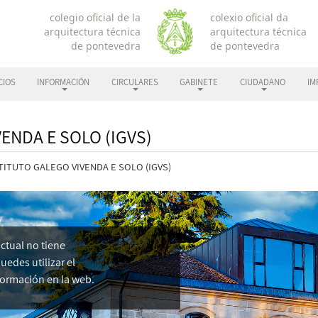
CIOS
INFORMACIÓN
CIRCULARES
GABINETE
CIUDADANO
IM
ENDA E SOLO (IGVS)
TITUTO GALEGO VIVENDA E SOLO (IGVS)
ctual no tiene
edes utilizar el
formación en la web.