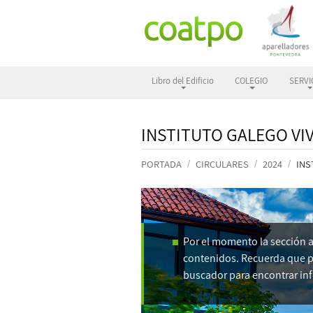
Libro del Edificio
COLEGIO
SERVI
INSTITUTO GALEGO VIV
PORTADA
CIRCULARES
2024
INS
Por el momento la sección a
contenidos. Recuerda que pu
buscador para encontrar in