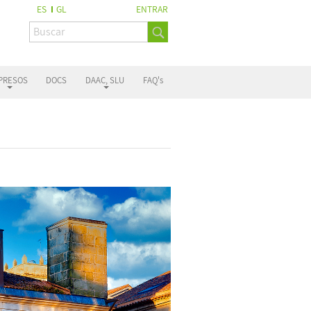
ES
GL
ENTRAR
PRESOS
DOCS
DAAC, SLU
FAQ's