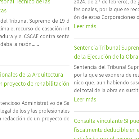
rsonal Técnico de las
2024, de 27 de febrero), de 
fesionales, por la que se re
cas
ón de estas Corporaciones de
del Tribunal Supremo de 19 d
Leer más
tima el recurso de casación int
adura y el CSCAE contra sente
aba la razón......
Sentencia Tribunal Suprem
de la Ejecución de la Obra
Sentencia del Tribunal Supr
sionales de la Arquitectura
por la que se exonera de re
nico que, aun habiendo suscr
n proyecto de rehabilitación
del total de la obra en sustitu
Leer más
tencioso Administrativo de Sa
legal de los y las profesionales
la redacción de un proyecto de
Consulta vinculante SI pu
fiscalmente deducible en e
satisfecha por el seguro su