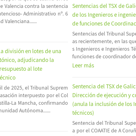
Sentencias del TSX de Gal
de Valencia contra la sentencia
tencioso- Administrativo nº. 6
de los Ingenieros e ingen
 Valenciana......
de funciones de Coordinac
Sentencias del Tribunal Super
as recientemente, en las qu
s Ingenieros e Ingenieros T
a división en lotes de una
funciones de coordinador de 
ctónico, adjudicando la
Leer más
esupuesto al lote
Técnico
Sentencia del TSX de Galic
il de 2025, el Tribunal Suprem
Dirección de ejecución y 
asación interpuesto por el Col
astilla-La Mancha, confirmando
(anula la inclusión de los 
munidad Autónoma......
técnicos)
Sentencia del Tribunal Super
a por el COAATIE de A Coru