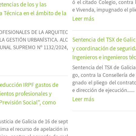
ó el citado Colegio, contra 
encias de los y las
e Vivenda, impugnado el plieg
a Técnica en el ámbito de la
Leer más
OFESIONALES DE LA ARQUITEC
Sentencia del TSX de Galic
LA GESTIÓN URBANÍSTICA. ALC
BUNAL SUPREMO Nº 1132/2024,
y coordinación de segurida
Ingenieros e ingenieros té
Sentencia del TSX de Galicia
go, contra la Consellería de
gnado el pliego del contrato 
deducción IRPF gastos de
e dirección de ejecución......
entos profesionales y
Leer más
Previsión Social”, como
sticia de Galicia de 16 de sept
tima el recurso de apelación in