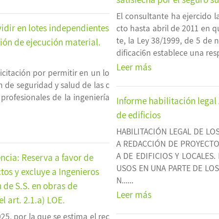
El consultante ha ejercido 
idir en lotes independientes
cto hasta abril de 2011 en q
te, la Ley 38/1999, de 5 de
ción de ejecución material.
dificaci6n establece una resp
Leer más
icitación por permitir en un lo
n de seguridad y salud de las c
 profesionales de la ingeniería
Informe habilitación lega
de edificios
HABILITACIÓN LEGAL DE LO
A REDACCIÓN DE PROYECTO
A DE EDIFICIOS Y LOCALES
encia: Reserva a favor de
USOS EN UNA PARTE DE LOS
tos y excluye a Ingenieros
N......
 de S.S. en obras de
Leer más
l art. 2.1.a) LOE.
25, por la que se estima el rec