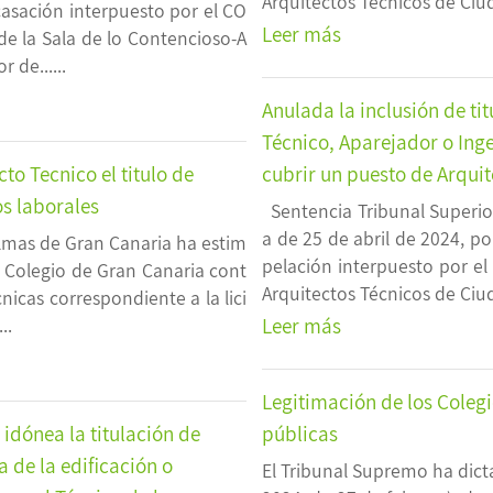
Arquitectos Técnicos de Ciuda
casación interpuesto por el CO
Leer más
de la Sala de lo Contencioso-A
 de......
Anulada la inclusión de ti
Técnico, Aparejador o Inge
to Tecnico el titulo de
cubrir un puesto de Arquit
s laborales
Sentencia Tribunal Superior
a de 25 de abril de 2024, po
Palmas de Gran Canaria ha estim
pelación interpuesto por el 
l Colegio de Gran Canaria cont
Arquitectos Técnicos de Ciuda
nicas correspondiente a la lici
Leer más
..
Legitimación de los Coleg
idónea la titulación de
públicas
a de la edificación o
El Tribunal Supremo ha dict