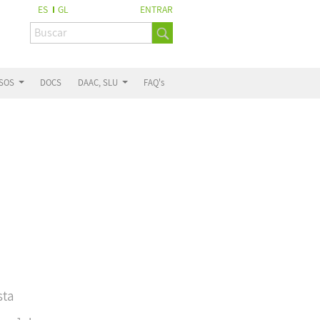
ES
GL
ENTRAR
ESOS
DOCS
DAAC, SLU
FAQ's
sta