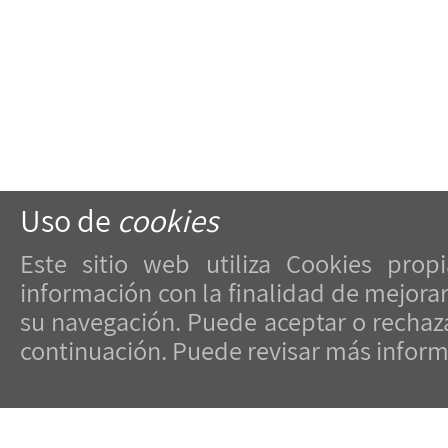
Uso de
cookies
Este sitio web utiliza Cookies prop
Pza. de Portugal, nº2 baixo
información con la finalidad de mejorar 
36201, Vigo
su navegación. Puede aceptar o rechaza
Rúa Enfesta de San Telmo, nº23
continuación. Puede revisar más infor
36002, Pontevedra
E-mail:
info@coatpo.es