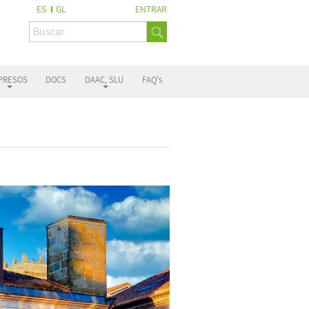
ES
GL
ENTRAR
PRESOS
DOCS
DAAC, SLU
FAQ's