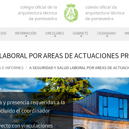
CIOS
INFORMACIÓN
CIRCULARES
GABINETE
CIUDADANO
IM
 LABORAL POR AREAS DE ACTUACIONES P
S E INFORMES
A SEGURIDAD Y SALUD LABORAL POR AREAS DE ACTUAC
a y presencia requeridas a la
incluido el coordinador
yecto con vinculaciones