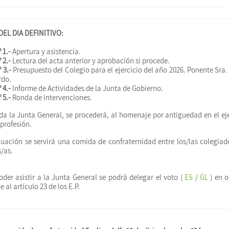
EL DIA DEFINITIVO:
 1.-
Apertura y asistencia.
 2.-
Lectura del acta anterior y aprobación si procede.
 3.-
Presupuesto del Colegio para el ejercicio del año 2026. Ponente Sra
rdo.
 4.-
Informe de Actividades de la Junta de Gobierno.
 5.-
Ronda de intervenciones.
da la Junta General, se procederá, al homenaje por antiguedad en el eje
profesión.
nuación se servirá una comida de confraternidad entre los/las colegiad
s/as.
der asistir a la Junta General se podrá delegar el voto (
ES
/
GL
) en o
 al artículo 23 de los E.P.