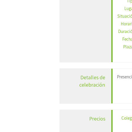
Ti
Lug
Situaci
Horar
Duraci
Fech
Plaz
Presenc
Detalles de
celebración
Coleg
Precios