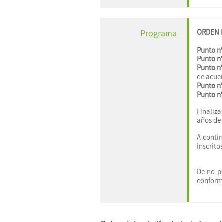
ORDEN D
Programa
Punto nº
Punto nº
Punto nº
de acue
Punto nº
Punto nº
Finaliza
años de 
A conti
inscrito
De no po
conforme