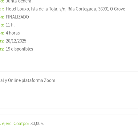
po:
Junta General
ar:
Hotel Louxo, Isla de la Toja, s/n, Rúa Cortegada, 36991 O Grove
ón:
FINALIZADO
io:
11 h.
ón:
4 horas
as:
20/12/2025
as:
19 disponibles
ial y Online plataforma Zoom
. ejerc. Coatpo:
30,00 €