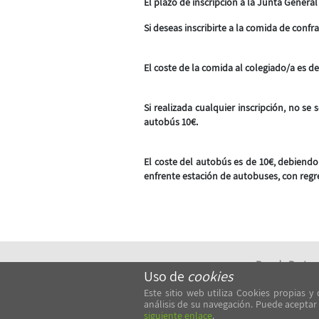
El plazo de inscripción a la Junta General 
Si deseas inscribirte a la comida de conf
El coste de la comida al colegiado/a es d
Si realizada cualquier inscripción, no se
autobús 10€.
El coste del autobús es de 10€, debiendo 
enfrente estación de autobuses, con regre
Pza. de Portug
Uso de
cookies
36201, Vigo
Este sitio web utiliza Cookies propias y
Rúa Enfesta de
análisis de su navegación. Puede aceptar
siguiente enlace
.
36002, Pontev