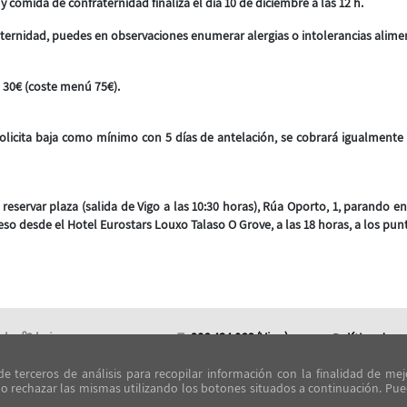
y comida de confraternidad finaliza el día 10 de diciembre a las 12 h.
raternidad, puedes en observaciones enumerar alergias o intolerancias alimen
e 30€ (coste menú 75€).
 solicita baja como mínimo con 5 días de antelación, se cobrará igualmente
reservar plaza (salida de Vigo a las 10:30 horas), Rúa Oporto, 1, parando e
so desde el Hotel Eurostars Louxo Talaso O Grove, a las 18 horas, a los pun
al, nº2 baixo
T:
986 434 066 (Vigo)
Política de p
T:
986 851 370
Formularios
 de terceros de análisis para recopilar información con la finalidad de mej
(Pontevedra)
 San Telmo, nº23
Cláusulas RG
 o rechazar las mismas utilizando los botones situados a continuación. Pu
edra